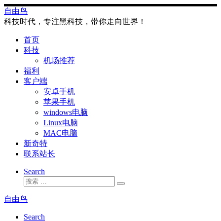
Skip
自由鸟
to
科技时代，专注黑科技，带你走向世界！
content
首页
科技
机场推荐
福利
客户端
安卓手机
苹果手机
windows电脑
Linux电脑
MAC电脑
新奇特
联系站长
Search
搜
搜
索
索
自由鸟
…
Search