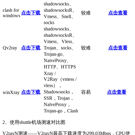
shadowsocks、
clash for
shadowsocksR、
点击下载
较难
点击查看
windows
Vmess、Snell、
socks
shadowsocks、
shadowsocksR、
Vmess、Vless、
Qv2ray
点击下载
Trojan、socks、
较难
点击查看
Trojan-go、
NaiveProxy、
HTTP、HTTPS
Xray /
V2Ray（vmess /
vless），
Shadowsocks，
点击下载
容易
点击查看
winXray
SSR，Trojan，
NaïveProxy，
Trojan-go，Clash
2、使用shuttle机场测速对比图
V2rayN测速——V2rayN最高下载速度为299.03Mbps，CPU使