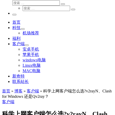
搜
搜
索
搜
索
搜
索
…
索
主
…
菜
首页
单
科技
机场推荐
福利
客户端
安卓手机
苹果手机
windows电脑
Linux电脑
MAC电脑
新奇特
联系站长
首页
»
博客
»
客户端
»
科学上网客户端怎么选?v2rayN、Clash
for Windows 还是Qv2ray？
客户端
科学上网客户端怎么选?v2rayN、Clash