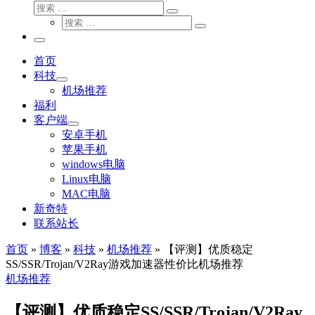
搜
搜
索
搜
索
搜
索
…
索
主
…
菜
首页
单
科技
机场推荐
福利
客户端
安卓手机
苹果手机
windows电脑
Linux电脑
MAC电脑
新奇特
联系站长
首页
»
博客
»
科技
»
机场推荐
»
【评测】优质稳定
SS/SSR/Trojan/V2Ray游戏加速器性价比机场推荐
机场推荐
【评测】优质稳定SS/SSR/Trojan/V2Ray