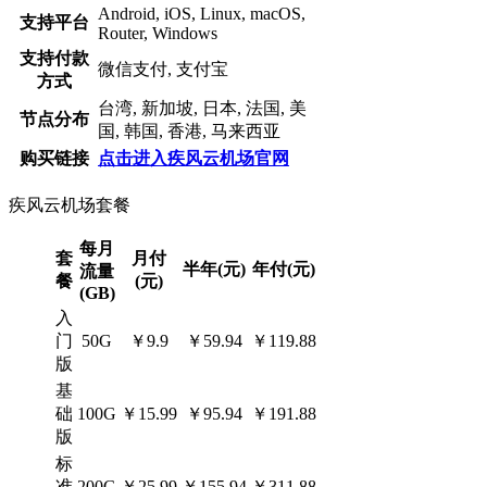
Android, iOS, Linux, macOS,
支持平台
Router, Windows
支持付款
微信支付, 支付宝
方式
台湾, 新加坡, 日本, 法国, 美
节点分布
国, 韩国, 香港, 马来西亚
购买链接
点击进入疾风云机场官网
疾风云机场套餐
每月
套
月付
半年(元)
年付(元)
流量
餐
(元)
(GB)
入
门
50G
￥9.9
￥59.94
￥119.88
版
基
础
100G
￥15.99
￥95.94
￥191.88
版
标
准
200G
￥25.99
￥155.94
￥311.88