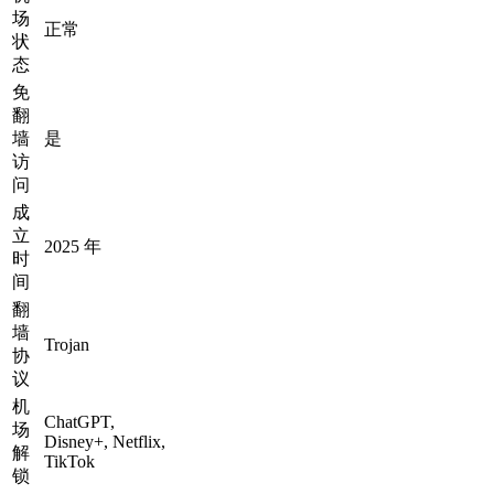
场
正常
状
态
免
翻
墙
是
访
问
成
立
2025 年
时
间
翻
墙
Trojan
协
议
机
ChatGPT,
场
Disney+, Netflix,
解
TikTok
锁