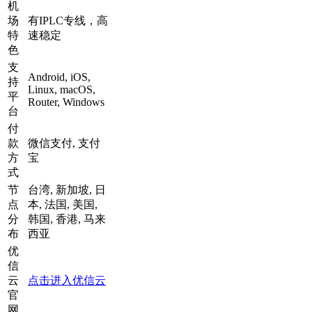
机
场
有IPLC专线，高
特
速稳定
色
支
Android, iOS,
持
Linux, macOS,
平
Router, Windows
台
付
款
微信支付, 支付
方
宝
式
节
台湾, 新加坡, 日
点
本, 法国, 美国,
分
韩国, 香港, 马来
布
西亚
优
信
云
点击进入优信云
官
网