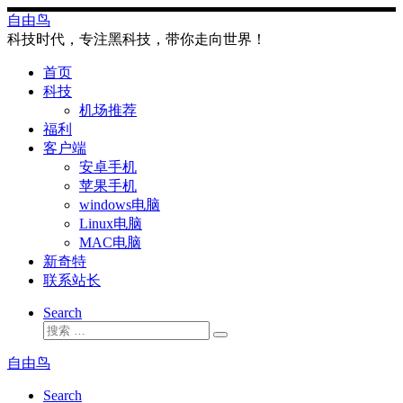
Skip
自由鸟
to
科技时代，专注黑科技，带你走向世界！
content
首页
科技
机场推荐
福利
客户端
安卓手机
苹果手机
windows电脑
Linux电脑
MAC电脑
新奇特
联系站长
Search
搜
搜
索
索
自由鸟
…
Search