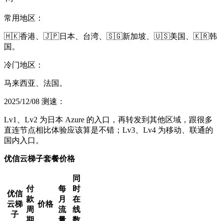
常用地区：
🇭🇰香港、🇯🇵日本、台湾、🇸🇬新加坡、🇺🇸美国、🇰🇷韩
国。
冷门地区：
马来西亚、法国。
2025/12/08 测速：
Lv1、Lv2 为日本 Azure 的入口，再转发到其他区域，跟很多
直连节点相比体验应该算是不错；Lv3、Lv4 为移动、联通的
国内入口。
优信云梯子套餐价格
同
付
每
时
优信
款
月
在
云梯
价格
周
流
线
子
期
量
数