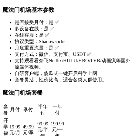
魔法门机场基本参数
是否接受月付：是 ✅
多设备在线：是 ✅
在线客服：是 ✅
协议类型：
Shadowsocks
月底重置流量：是 ✅
支付方式：微信、支付宝、USDT ✅
支持观看看奈飞Netflix/HULU/HBO/TVB/动画疯等国外
流媒体视频。
自研客户端，傻瓜式一键开启科学上网
套餐灵活，性价比高，适合各类人群使用。
魔法门机场套餐
套
半年
一年
月付
季付
餐
付
付
开
99.99
199.99
学
19.99
49.99
元/半
元/一
元/月
元/季
福
年
年