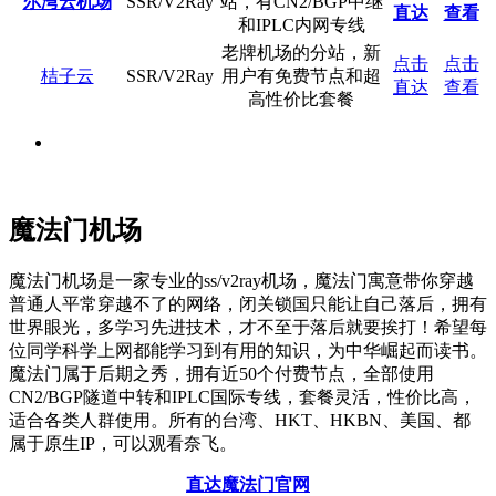
尔湾云机场
SSR/V2Ray
站，有CN2/BGP中继
直达
查看
和IPLC内网专线
老牌机场的分站，新
点击
点击
桔子云
SSR/V2Ray
用户有免费节点和超
直达
查看
高性价比套餐
魔法门机场
魔法门机场是一家专业的ss/v2ray机场，魔法门寓意带你穿越
普通人平常穿越不了的网络，闭关锁国只能让自己落后，拥有
世界眼光，多学习先进技术，才不至于落后就要挨打！希望每
位同学科学上网都能学习到有用的知识，为中华崛起而读书。
魔法门属于后期之秀，拥有近50个付费节点，全部使用
CN2/BGP隧道中转和IPLC国际专线，套餐灵活，性价比高，
适合各类人群使用。所有的台湾、HKT、HKBN、美国、都
属于原生IP，可以观看奈飞。
直达魔法门官网