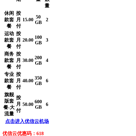
量
休闲
按
50
款套
月
15.00
2
GB
餐
付
运动
按
100
款套
月
20.00
3
GB
餐
付
商务
按
200
款套
月
30.00
4
GB
餐
付
专业
按
350
款套
月
40.00
6
GB
餐
付
旗舰
按
版套
600
月
50.00
6
GB
餐-大
付
流量
点击进入优信云机场
优信云优惠码：618