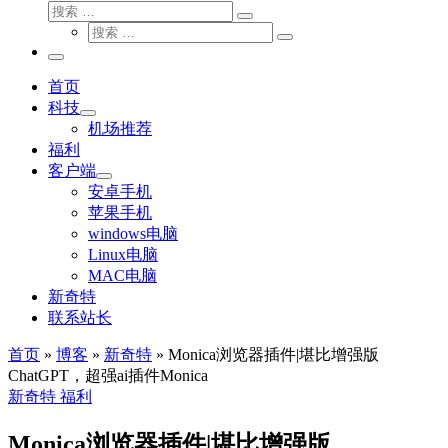
搜
搜
索
搜
索
搜
索
…
索
主
…
菜
首页
单
科技
机场推荐
福利
客户端
安卓手机
苹果手机
windows电脑
Linux电脑
MAC电脑
新奇特
联系站长
首页
»
博客
»
新奇特
»
Monica浏览器插件|堪比增强版
ChatGPT，超强ai插件Monica
新奇特
福利
Monica浏览器插件|堪比增强版