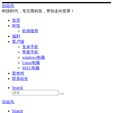
Skip
自由鸟
to
科技时代，专注黑科技，带你走向世界！
content
首页
科技
机场推荐
福利
客户端
安卓手机
苹果手机
windows电脑
Linux电脑
MAC电脑
新奇特
联系站长
Search
搜
搜
索
索
自由鸟
…
Search