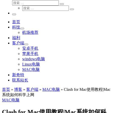
搜
搜
索
搜
索
搜
索
…
索
主
…
菜
首页
单
科技
机场推荐
福利
客户端
安卓手机
苹果手机
windows电脑
Linux电脑
MAC电脑
新奇特
联系站长
首页
»
博客
»
客户端
»
MAC电脑
»
Clash for Mac使用教程|Mac
系统如何科学上网
MAC电脑
Clash for Mac使用教程|Mac系统如何科