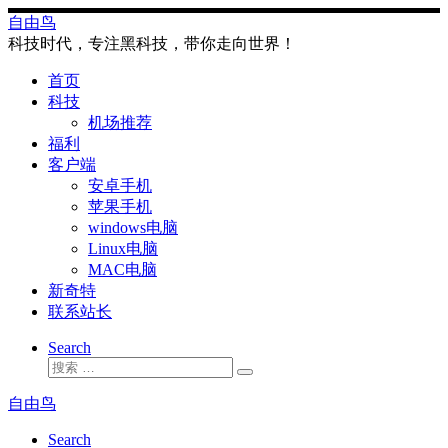
Skip
自由鸟
to
科技时代，专注黑科技，带你走向世界！
content
首页
科技
机场推荐
福利
客户端
安卓手机
苹果手机
windows电脑
Linux电脑
MAC电脑
新奇特
联系站长
Search
搜
搜
索
索
自由鸟
…
Search