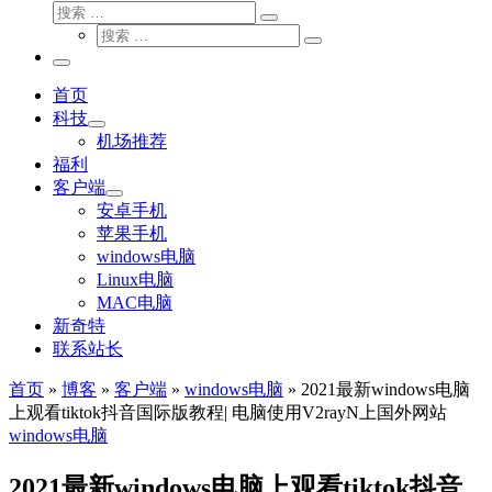
搜
搜
索
搜
索
搜
索
…
索
主
…
菜
首页
单
科技
机场推荐
福利
客户端
安卓手机
苹果手机
windows电脑
Linux电脑
MAC电脑
新奇特
联系站长
首页
»
博客
»
客户端
»
windows电脑
»
2021最新windows电脑
上观看tiktok抖音国际版教程| 电脑使用V2rayN上国外网站
windows电脑
2021最新windows电脑上观看tiktok抖音