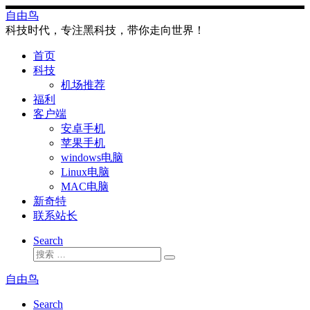
Skip
自由鸟
to
科技时代，专注黑科技，带你走向世界！
content
首页
科技
机场推荐
福利
客户端
安卓手机
苹果手机
windows电脑
Linux电脑
MAC电脑
新奇特
联系站长
Search
搜
搜
索
索
自由鸟
…
Search