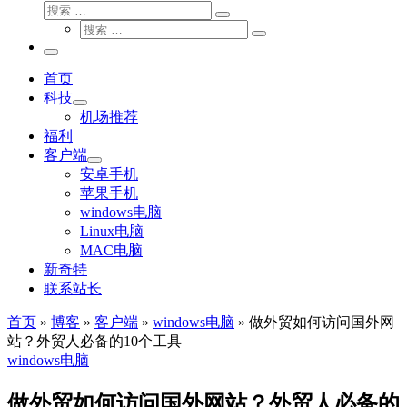
搜
搜
索
搜
索
搜
索
…
索
主
…
菜
首页
单
科技
机场推荐
福利
客户端
安卓手机
苹果手机
windows电脑
Linux电脑
MAC电脑
新奇特
联系站长
首页
»
博客
»
客户端
»
windows电脑
»
做外贸如何访问国外网
站？外贸人必备的10个工具
windows电脑
做外贸如何访问国外网站？外贸人必备的