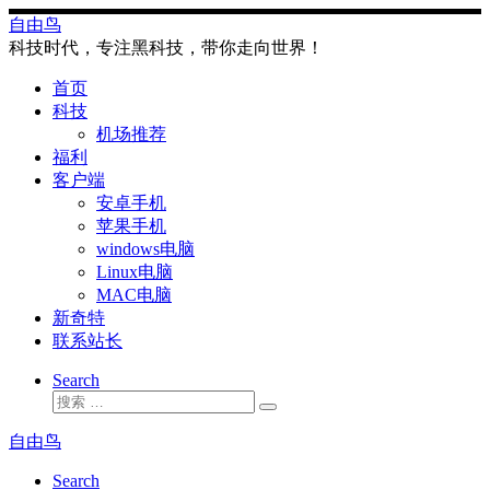
Skip
自由鸟
to
科技时代，专注黑科技，带你走向世界！
content
首页
科技
机场推荐
福利
客户端
安卓手机
苹果手机
windows电脑
Linux电脑
MAC电脑
新奇特
联系站长
Search
搜
搜
索
索
自由鸟
…
Search