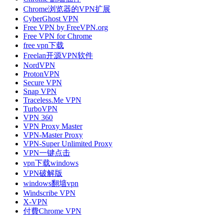
Chrome浏览器的VPN扩展
Cyber​​Ghost VPN
Free VPN by FreeVPN.org
Free VPN for Chrome
free vpn下载
Freelan开源VPN软件
NordVPN
ProtonVPN
Secure VPN
Snap VPN
Traceless.Me VPN
TurboVPN
VPN 360
VPN Proxy Master
VPN-Master Proxy
VPN-Super Unlimited Proxy
VPN一键点击
vpn下载windows
VPN破解版
windows翻墙vpn
Windscribe VPN
X-VPN
付費Chrome VPN