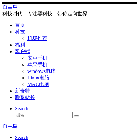
Skip
自由鸟
to
科技时代，专注黑科技，带你走向世界！
content
首页
科技
机场推荐
福利
客户端
安卓手机
苹果手机
windows电脑
Linux电脑
MAC电脑
新奇特
联系站长
Search
搜
搜
索
索
自由鸟
…
Search