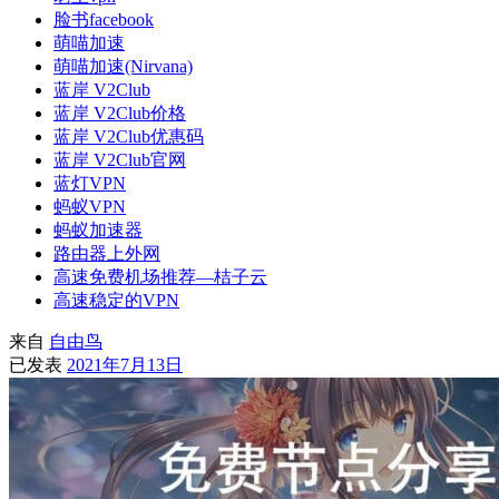
脸书facebook
萌喵加速
萌喵加速(Nirvana)
蓝岸 V2Club
蓝岸 V2Club价格
蓝岸 V2Club优惠码
蓝岸 V2Club官网
蓝灯VPN
蚂蚁VPN
蚂蚁加速器
路由器上外网
高速免费机场推荐—桔子云
高速稳定的VPN
来自
自由鸟
已发表
2021年7月13日