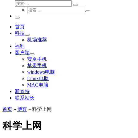
搜
搜
索
搜
索
搜
索
…
索
主
…
菜
首页
单
科技
机场推荐
福利
客户端
安卓手机
苹果手机
windows电脑
Linux电脑
MAC电脑
新奇特
联系站长
首页
»
博客
»
科学上网
科学上网