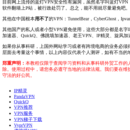
目前网上流传的蓝灯VPN安全性有漏洞，虽然名字叫蓝灯VPN
软件翻墙上P站，被行政处罚了。总之，能不用就尽量避免吧
其他在中国根本
用不了
的VPN：TunnelBear，CyberGhost，Ipva
其他国产的私人或者小型VPN避免使用，这些大部分都是名字
加速器、QuickQ、佛跳墙加速器、老王VPN、IP精灵、旋
如果你从事科研，上国外网站学习或者有跨境电商的业务必须
层面去考量这个事情，以上内容仅代表个人测评，如有不当的
郑重声明：
本教程仅限于查阅学习资料和从事科研外贸工作的
除。使用过程中，请您务必遵守当地的法律法规。我们要在维
守法的好公民。
IP精灵
PandaVPN
QuickQ
VPN推荐
VPN服务
VPN梯子下载
VyprVPN