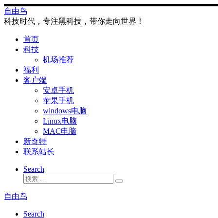
Skip
自由鸟
to
科技时代，专注黑科技，带你走向世界！
content
首页
科技
机场推荐
福利
客户端
安卓手机
苹果手机
windows电脑
Linux电脑
MAC电脑
新奇特
联系站长
Search
搜
搜
索
索
自由鸟
…
Search