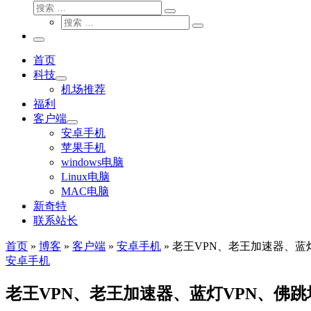
搜
搜
索
搜
索
搜
索
…
索
主
…
菜
首页
单
科技
机场推荐
福利
客户端
安卓手机
苹果手机
windows电脑
Linux电脑
MAC电脑
新奇特
联系站长
首页
»
博客
»
客户端
»
安卓手机
»
老王VPN、老王加速器、蓝灯
安卓手机
老王VPN、老王加速器、蓝灯VPN、佛跳墙