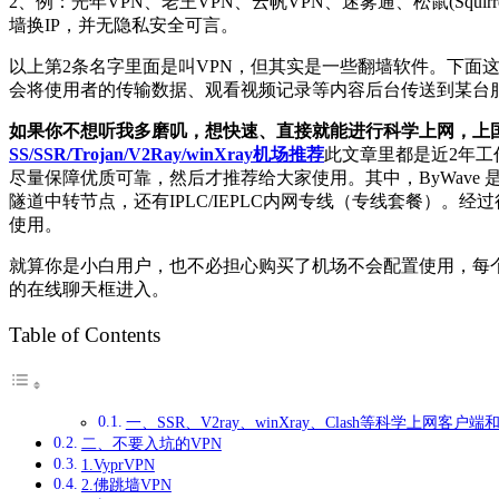
2、例：光年VPN、老王VPN、云帆VPN、迷雾通、松鼠(Squirrel
墙换IP，并无隐私安全可言。
以上第2条名字里面是叫VPN，但其实是一些翻墙软件。下面这些
会将使用者的传输数据、观看视频记录等内容后台传送到某台
如果你不想听我多磨叽，想快速、直接就能进行科学上网，上国外网站，像
SS/SSR/Trojan/V2Ray/winXray机场推荐
此文章里都是近2年
尽量保障优质可靠，然后才推荐给大家使用。其中，ByWave 是一家
隧道中转节点，还有IPLC/IEPLC内网专线（专线套餐）
使用。
就算你是小白用户，也不必担心购买了机场不会配置使用，每
的在线聊天框进入。
Table of Contents
一、SSR、V2ray、winXray、Clash等科学上网客
二、不要入坑的VPN
1.VyprVPN
2.佛跳墙VPN