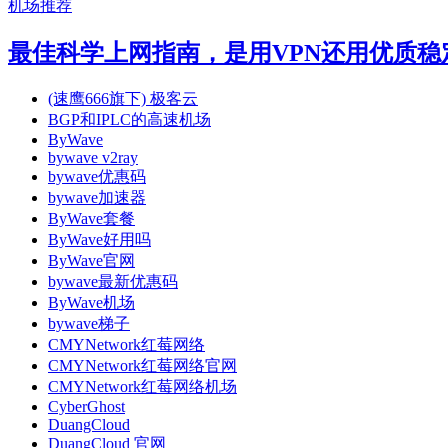
机场推荐
最佳科学上网指南，是用VPN还用优质稳定的SS
(速鹰666旗下) 极客云
BGP和IPLC的高速机场
ByWave
bywave v2ray
bywave优惠码
bywave加速器
ByWave套餐
ByWave好用吗
ByWave官网
bywave最新优惠码
ByWave机场
bywave梯子
CMYNetwork红莓网络
CMYNetwork红莓网络官网
CMYNetwork红莓网络机场
CyberGhost
DuangCloud
DuangCloud 官网