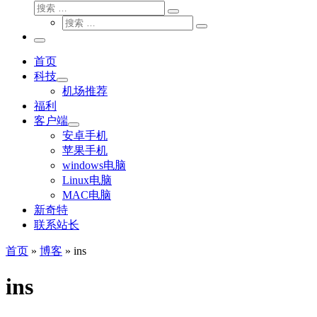
搜
搜
索
搜
索
搜
索
…
索
主
…
菜
首页
单
科技
机场推荐
福利
客户端
安卓手机
苹果手机
windows电脑
Linux电脑
MAC电脑
新奇特
联系站长
首页
»
博客
»
ins
ins