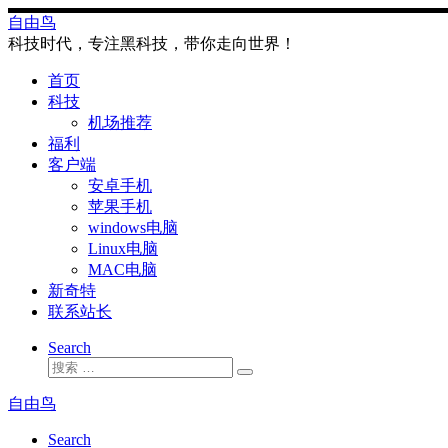
Skip
自由鸟
to
科技时代，专注黑科技，带你走向世界！
content
首页
科技
机场推荐
福利
客户端
安卓手机
苹果手机
windows电脑
Linux电脑
MAC电脑
新奇特
联系站长
Search
搜
搜
索
索
自由鸟
…
Search