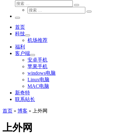
搜
搜
索
搜
索
搜
索
…
索
主
…
菜
首页
单
科技
机场推荐
福利
客户端
安卓手机
苹果手机
windows电脑
Linux电脑
MAC电脑
新奇特
联系站长
首页
»
博客
»
上外网
上外网