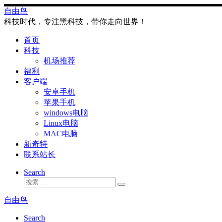
Skip
自由鸟
to
科技时代，专注黑科技，带你走向世界！
content
首页
科技
机场推荐
福利
客户端
安卓手机
苹果手机
windows电脑
Linux电脑
MAC电脑
新奇特
联系站长
Search
搜
搜
索
索
自由鸟
…
Search