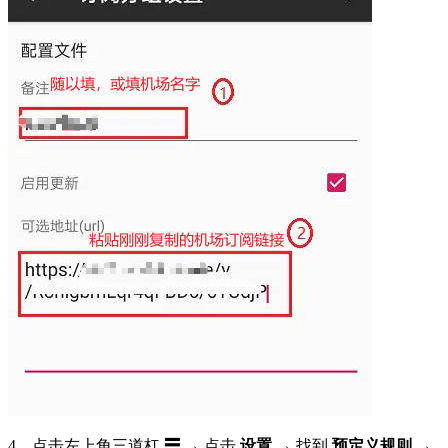
4、点击左上角三道杠
☰
→ 点击
设置
→ 找到
预定义规则
→