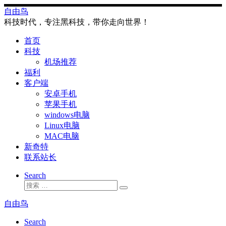
Skip
自由鸟
to
科技时代，专注黑科技，带你走向世界！
content
首页
科技
机场推荐
福利
客户端
安卓手机
苹果手机
windows电脑
Linux电脑
MAC电脑
新奇特
联系站长
Search
搜
搜
索
索
自由鸟
…
Search