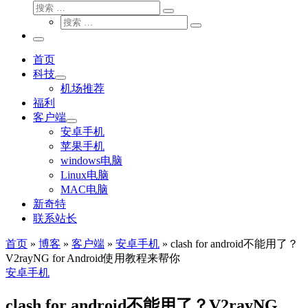
搜
搜
索
搜
索
搜
索
…
索
主
…
菜
首页
单
科技
机场推荐
福利
客户端
安卓手机
苹果手机
windows电脑
Linux电脑
MAC电脑
新奇特
联系站长
首页
»
博客
»
客户端
»
安卓手机
»
clash for android不能用了？
V2rayNG for Android使用教程来帮你
安卓手机
clash for android不能用了？V2rayNG