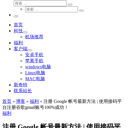
搜
搜
索
搜
索
搜
索
…
索
主
…
菜
首页
单
科技
机场推荐
福利
客户端
安卓手机
苹果手机
windows电脑
Linux电脑
MAC电脑
新奇特
联系站长
首页
»
博客
»
福利
»
注册 Google 帐号最新方法 | 使用接码平
台注册谷歌gmail账号100%成功！
福利
注册 Google 帐号最新方法 | 使用接码平