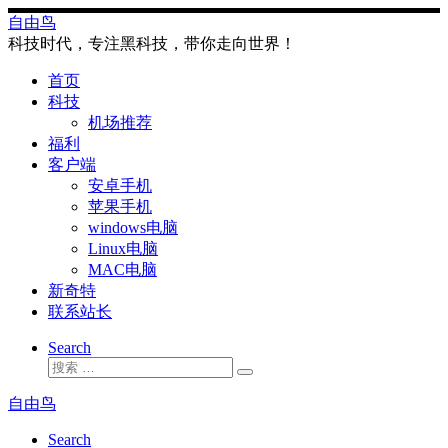
Skip
自由鸟
to
科技时代，专注黑科技，带你走向世界！
content
首页
科技
机场推荐
福利
客户端
安卓手机
苹果手机
windows电脑
Linux电脑
MAC电脑
新奇特
联系站长
Search
搜
搜
索
索
自由鸟
…
Search