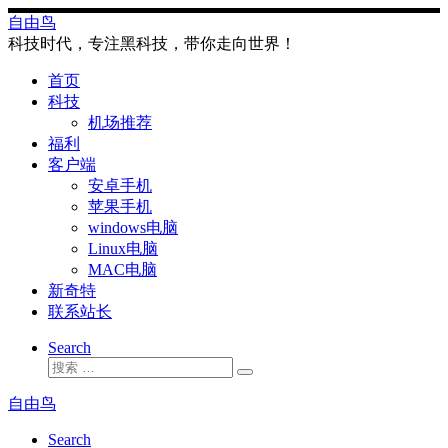
Skip
自由鸟
to
科技时代，专注黑科技，带你走向世界！
content
首页
科技
机场推荐
福利
客户端
安卓手机
苹果手机
windows电脑
Linux电脑
MAC电脑
新奇特
联系站长
Search
搜
搜
索
索
自由鸟
…
Search