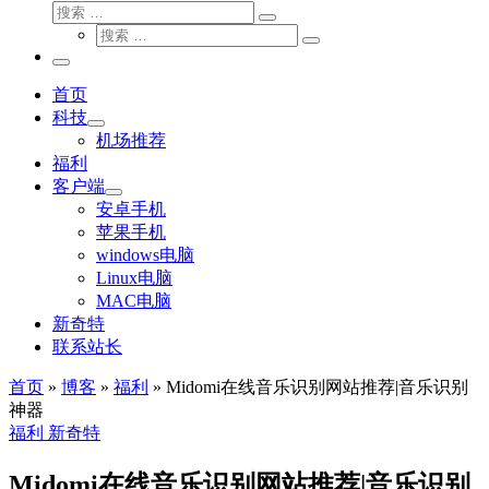
搜
搜
索
搜
索
搜
索
…
索
主
…
菜
首页
单
科技
机场推荐
福利
客户端
安卓手机
苹果手机
windows电脑
Linux电脑
MAC电脑
新奇特
联系站长
首页
»
博客
»
福利
»
Midomi在线音乐识别网站推荐|音乐识别
神器
福利
新奇特
Midomi在线音乐识别网站推荐|音乐识别