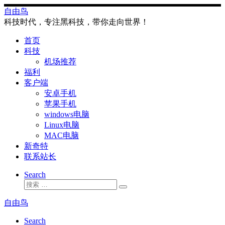
Skip
自由鸟
to
科技时代，专注黑科技，带你走向世界！
content
首页
科技
机场推荐
福利
客户端
安卓手机
苹果手机
windows电脑
Linux电脑
MAC电脑
新奇特
联系站长
Search
搜
搜
索
索
自由鸟
…
Search