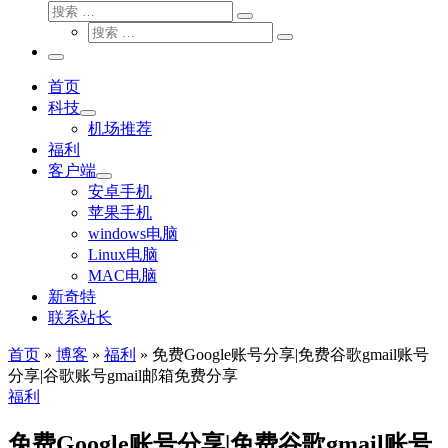
搜
搜
索
搜
索
搜
索
…
索
主
…
菜
首页
单
科技
机场推荐
福利
客户端
安卓手机
苹果手机
windows电脑
Linux电脑
MAC电脑
新奇特
联系站长
首页
»
博客
»
福利
»
免费Google账号分享|免费谷歌gmail账号
分享|谷歌账号gmail邮箱免费分享
福利
免费Google账号分享|免费谷歌gmail账号