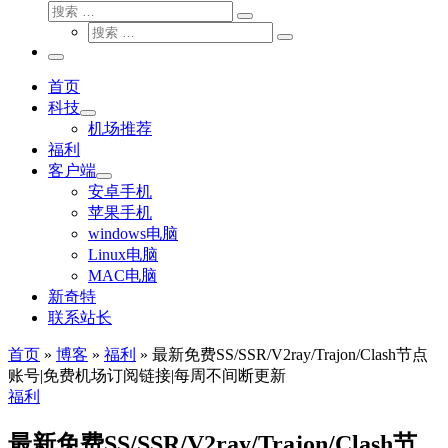
搜
搜
索
搜
索
搜
索
…
索
主
…
菜
首页
单
科技
机场推荐
福利
客户端
安卓手机
苹果手机
windows电脑
Linux电脑
MAC电脑
新奇特
联系站长
首页
»
博客
»
福利
»
最新免费SS/SSR/V2ray/Trajon/Clash节点
账号|免费机场订阅链接|每周不间断更新
福利
最新免费SS/SSR/V2ray/Trajon/Clash节