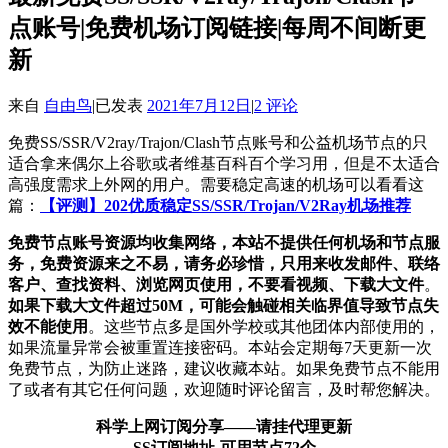
点账号|免费机场订阅链接|每周不间断更
新
来自
自由鸟
|
已发表
2021年7月12日
|
2 评论
免费SS/SSR/V2ray/Trajon/Clash节点账号和公益机场节点的只
适合拿来偶尔上谷歌或者维基百科百个学习用，但是不太适合
高强度需求上外网的用户。需要稳定高速的机场可以看看这
篇：
【评测】202优质稳定SS/SSR/Trojan/V2Ray机场推荐
免费节点账号资源均收集网络，本站不提供任何机场和节点服
务，免费资源来之不易，请务必珍惜，只用来收发邮件、联络
客户、查找资料、浏览网页使用，不要看视频、下载大文件
。
如果下载大文件超过50M，可能会触碰相关临界值导致节点失
效不能使用
。这些节点多是国外学校或其他团体内部使用的，
如果流量异常会被重置连接密码。本站会定期每7天更新一次
免费节点，为防止迷路，建议收藏本站。如果免费节点不能用
了或者有其它任何问题，欢迎随时评论留言，及时帮您解决。
科学上网订阅分享——请挂代理更新
SS订阅地址-可用节点72个