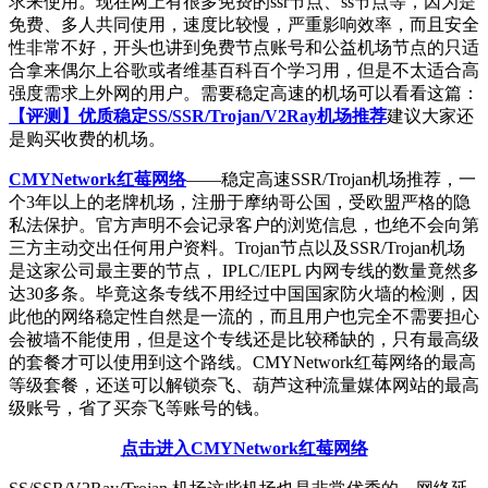
求来使用。现在网上有很多免费的ssr节点、ss节点等，因为是
免费、多人共同使用，速度比较慢，严重影响效率，而且安全
性非常不好，开头也讲到免费节点账号和公益机场节点的只适
合拿来偶尔上谷歌或者维基百科百个学习用，但是不太适合高
强度需求上外网的用户。需要稳定高速的机场可以看看这篇：
【评测】优质稳定SS/SSR/Trojan/V2Ray机场推荐
建议大家还
是购买收费的机场。
CMYNetwork红莓网络
——稳定高速SSR/Trojan机场推荐，一
个3年以上的老牌机场，注册于摩纳哥公国，受欧盟严格的隐
私法保护。官方声明不会记录客户的浏览信息，也绝不会向第
三方主动交出任何用户资料。Trojan节点以及SSR/Trojan机场
是这家公司最主要的节点， IPLC/IEPL 内网专线的数量竟然多
达30多条。毕竟这条专线不用经过中国国家防火墙的检测，因
此他的网络稳定性自然是一流的，而且用户也完全不需要担心
会被墙不能使用，但是这个专线还是比较稀缺的，只有最高级
的套餐才可以使用到这个路线。CMYNetwork红莓网络的最高
等级套餐，还送可以解锁奈飞、葫芦这种流量媒体网站的最高
级账号，省了买奈飞等账号的钱。
点击进入CMYNetwork红莓网络