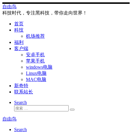
Skip
自由鸟
to
科技时代，专注黑科技，带你走向世界！
content
首页
科技
机场推荐
福利
客户端
安卓手机
苹果手机
windows电脑
Linux电脑
MAC电脑
新奇特
联系站长
Search
搜
搜
索
索
自由鸟
…
Search