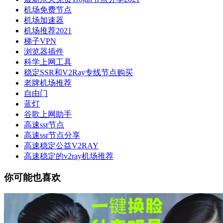
机场免费节点
机场加速器
机场推荐2021
梯子VPN
浏览器插件
科学上网工具
稳定SSR和V2Ray专线节点购买
老牌机场推荐
自由门
蓝灯
谷歌上网助手
高速ssr节点
高速ssr节点分享
高速稳定公益V2RAY
高速稳定的v2ray机场推荐
你可能也喜欢