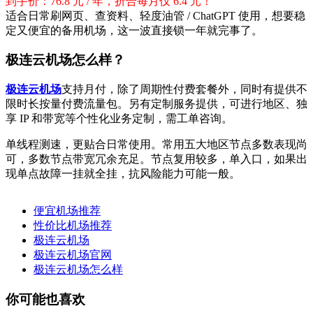
到手价：76.8 元 / 年，折合每月仅 6.4 元！
适合日常刷网页、查资料、轻度油管 / ChatGPT 使用，想要稳
定又便宜的备用机场，这一波直接锁一年就完事了。
极连云机场怎么样？
极连云机场
支持月付，除了周期性付费套餐外，同时有提供不
限时长按量付费流量包。另有定制服务提供，可进行地区、独
享 IP 和带宽等个性化业务定制，需工单咨询。
单线程测速，更贴合日常使用。常用五大地区节点多数表现尚
可，多数节点带宽冗余充足。节点复用较多，单入口，如果出
现单点故障一挂就全挂，抗风险能力可能一般。
便宜机场推荐
性价比机场推荐
极连云机场
极连云机场官网
极连云机场怎么样
你可能也喜欢