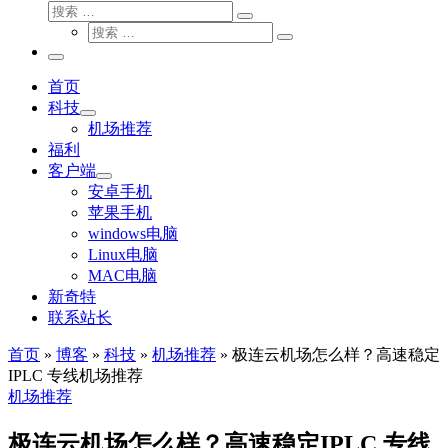
搜
搜
索
搜
索
搜
索
…
索
主
…
菜
首页
单
科技
机场推荐
福利
客户端
安卓手机
苹果手机
windows电脑
Linux电脑
MAC电脑
新奇特
联系站长
首页
»
博客
»
科技
»
机场推荐
»
极连云机场怎么样？高速稳定
IPLC 专线机场推荐
机场推荐
极连云机场怎么样？高速稳定IPLC 专线