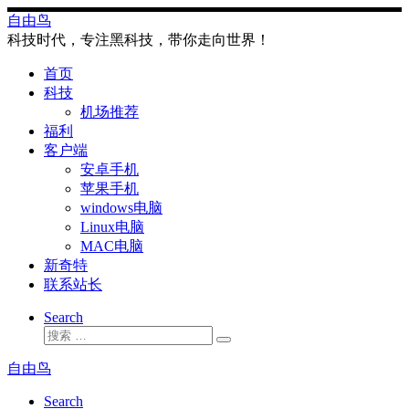
Skip
自由鸟
to
科技时代，专注黑科技，带你走向世界！
content
首页
科技
机场推荐
福利
客户端
安卓手机
苹果手机
windows电脑
Linux电脑
MAC电脑
新奇特
联系站长
Search
搜
搜
索
索
自由鸟
…
Search