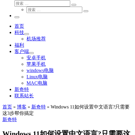
搜
搜
索
搜
索
搜
索
…
索
主
…
菜
首页
单
科技
机场推荐
福利
客户端
安卓手机
苹果手机
windows电脑
Linux电脑
MAC电脑
新奇特
联系站长
首页
»
博客
»
新奇特
»
Windows 11如何设置中文语言?只需要
这3步帮你搞定
新奇特
Windows 11如何设置中文语言?只需要这