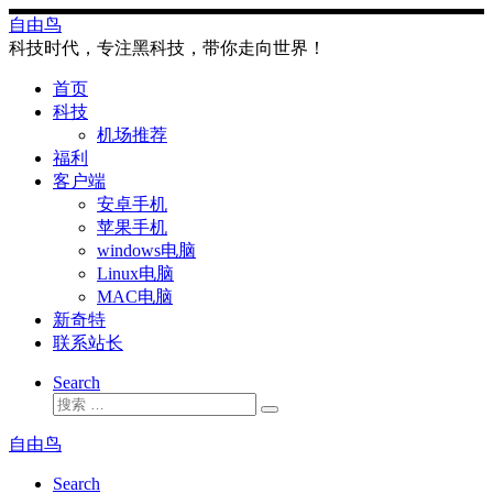
Skip
自由鸟
to
科技时代，专注黑科技，带你走向世界！
content
首页
科技
机场推荐
福利
客户端
安卓手机
苹果手机
windows电脑
Linux电脑
MAC电脑
新奇特
联系站长
Search
搜
搜
索
索
自由鸟
…
Search