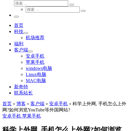
搜
搜
索
搜
索
搜
索
…
索
主
…
菜
首页
单
科技
机场推荐
福利
客户端
安卓手机
苹果手机
windows电脑
Linux电脑
MAC电脑
新奇特
联系站长
首页
»
博客
»
客户端
»
安卓手机
»
科学上外网, 手机怎么上外
网?如何浏览YouTube等外国网站?
安卓手机
苹果手机
科学上外网, 手机怎么上外网?如何浏览