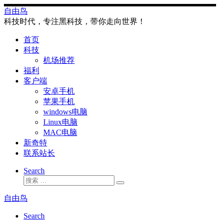
Skip
自由鸟
to
科技时代，专注黑科技，带你走向世界！
content
首页
科技
机场推荐
福利
客户端
安卓手机
苹果手机
windows电脑
Linux电脑
MAC电脑
新奇特
联系站长
Search
搜
搜
索
索
自由鸟
…
Search