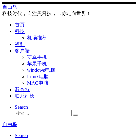
Skip
自由鸟
to
科技时代，专注黑科技，带你走向世界！
content
首页
科技
机场推荐
福利
客户端
安卓手机
苹果手机
windows电脑
Linux电脑
MAC电脑
新奇特
联系站长
Search
搜
搜
索
索
自由鸟
…
Search