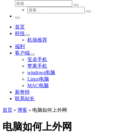
搜
搜
索
搜
索
搜
索
…
索
主
…
菜
首页
单
科技
机场推荐
福利
客户端
安卓手机
苹果手机
windows电脑
Linux电脑
MAC电脑
新奇特
联系站长
首页
»
博客
»
电脑如何上外网
电脑如何上外网