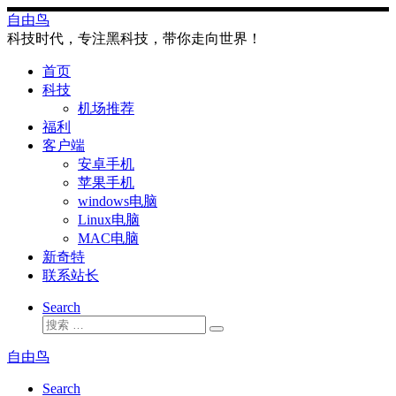
Skip
自由鸟
to
科技时代，专注黑科技，带你走向世界！
content
首页
科技
机场推荐
福利
客户端
安卓手机
苹果手机
windows电脑
Linux电脑
MAC电脑
新奇特
联系站长
Search
搜
搜
索
索
自由鸟
…
Search