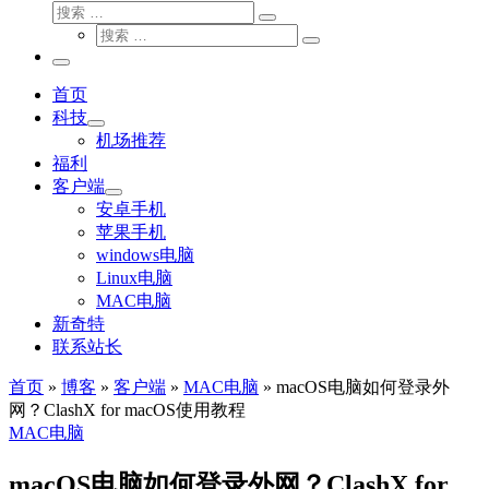
搜
搜
索
搜
索
搜
索
…
索
主
…
菜
首页
单
科技
机场推荐
福利
客户端
安卓手机
苹果手机
windows电脑
Linux电脑
MAC电脑
新奇特
联系站长
首页
»
博客
»
客户端
»
MAC电脑
»
macOS电脑如何登录外
网？ClashX for macOS使用教程
MAC电脑
macOS电脑如何登录外网？ClashX for