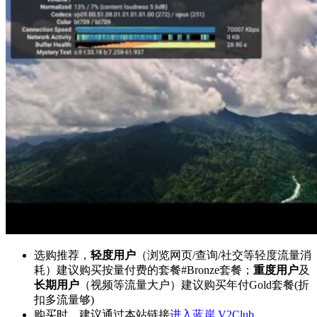
选购推荐，
轻度用户
（浏览网页/查询/社交等轻度流量消
耗）建议购买按量付费的套餐#Bronze套餐；
重度用户
及
长期用户
（视频等流量大户）建议购买年付Gold套餐(折
扣多流量够)
购买时，建议通过本站链接
进入蓝岸 V2Club