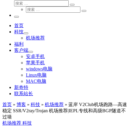
搜
搜
索
搜
索
搜
索
…
索
主
…
菜
首页
单
科技
机场推荐
福利
客户端
安卓手机
苹果手机
windows电脑
Linux电脑
MAC电脑
新奇特
联系站长
首页
»
博客
»
科技
»
机场推荐
»
蓝岸 V2Club机场跑路—高速
稳定 SSR/V2ray/Trojan 机场推荐|IEPL专线和高级BGP隧道不
过墙
机场推荐
科技