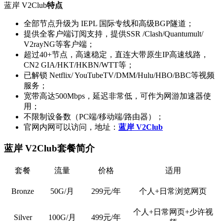
蓝岸 V2Club
特点
全部节点升级为 IEPL 国际专线和高级BGP隧道；
提供全客户端订阅支持，提供SSR /Clash/Quantumult/
V2rayNG等客户端；
超过40+节点，高速稳定，直连大带原生IP高速线路，
CN2 GIA/HKT/HKBN/WTT等；
已解锁 Netflix/ YouTubeTV/DMM/Hulu/HBO/BBC等视频
服务；
宽带高达500Mbps，延迟非常低，可作为网游加速器使
用；
不限制设备数（PC端/移动端/路由器）；
官网内网可以访问，地址：
蓝岸 V2Club
蓝岸 V2Club套餐简介
套餐
流量
价格
适用
Bronze
50G/月
299元/年
个人+日常浏览网页
个人+日常网页+少许视
Silver
100G/月
499元/年