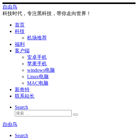
Skip
自由鸟
to
科技时代，专注黑科技，带你走向世界！
content
首页
科技
机场推荐
福利
客户端
安卓手机
苹果手机
windows电脑
Linux电脑
MAC电脑
新奇特
联系站长
Search
搜
搜
索
索
自由鸟
…
Search