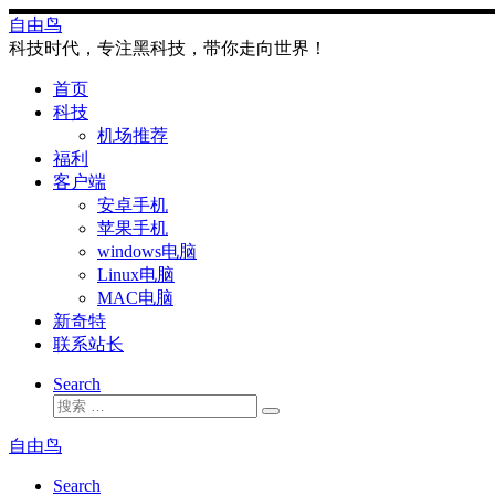
Skip
自由鸟
to
科技时代，专注黑科技，带你走向世界！
content
首页
科技
机场推荐
福利
客户端
安卓手机
苹果手机
windows电脑
Linux电脑
MAC电脑
新奇特
联系站长
Search
搜
搜
索
索
自由鸟
…
Search