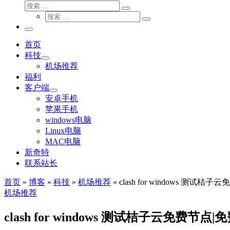
搜
搜
索
搜
索
搜
索
…
索
主
…
菜
首页
单
科技
机场推荐
福利
客户端
安卓手机
苹果手机
windows电脑
Linux电脑
MAC电脑
新奇特
联系站长
首页
»
博客
»
科技
»
机场推荐
»
clash for windows 测试
机场推荐
clash for windows 测试桔子云免费节点