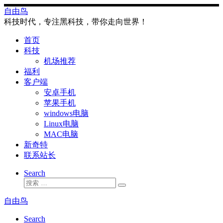
Skip
自由鸟
to
科技时代，专注黑科技，带你走向世界！
content
首页
科技
机场推荐
福利
客户端
安卓手机
苹果手机
windows电脑
Linux电脑
MAC电脑
新奇特
联系站长
Search
搜
搜
索
索
自由鸟
…
Search