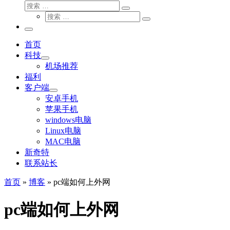
搜
搜
索
搜
索
搜
索
…
索
主
…
菜
首页
单
科技
机场推荐
福利
客户端
安卓手机
苹果手机
windows电脑
Linux电脑
MAC电脑
新奇特
联系站长
首页
»
博客
»
pc端如何上外网
pc端如何上外网