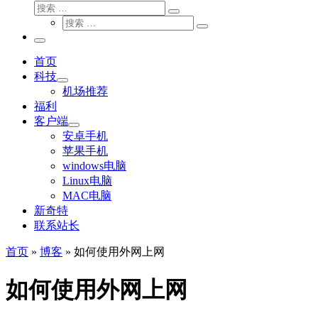
搜
搜
索
搜
索
搜
索
…
索
主
…
菜
首页
单
科技
机场推荐
福利
客户端
安卓手机
苹果手机
windows电脑
Linux电脑
MAC电脑
新奇特
联系站长
首页
»
博客
»
如何使用外网上网
如何使用外网上网