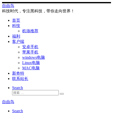
Skip
自由鸟
to
科技时代，专注黑科技，带你走向世界！
content
首页
科技
机场推荐
福利
客户端
安卓手机
苹果手机
windows电脑
Linux电脑
MAC电脑
新奇特
联系站长
Search
搜
搜
索
索
自由鸟
…
Search