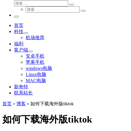
搜
搜
索
搜
索
搜
索
…
索
主
…
菜
首页
单
科技
机场推荐
福利
客户端
安卓手机
苹果手机
windows电脑
Linux电脑
MAC电脑
新奇特
联系站长
首页
»
博客
»
如何下载海外版tiktok
如何下载海外版tiktok