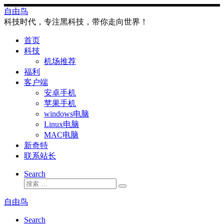
Skip
自由鸟
to
科技时代，专注黑科技，带你走向世界！
content
首页
科技
机场推荐
福利
客户端
安卓手机
苹果手机
windows电脑
Linux电脑
MAC电脑
新奇特
联系站长
Search
搜
搜
索
索
自由鸟
…
Search