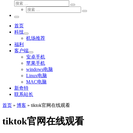
搜
搜
索
搜
索
搜
索
…
索
主
…
菜
首页
单
科技
机场推荐
福利
客户端
安卓手机
苹果手机
windows电脑
Linux电脑
MAC电脑
新奇特
联系站长
首页
»
博客
»
tiktok官网在线观看
tiktok官网在线观看