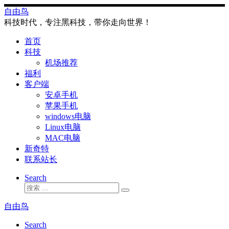
Skip
自由鸟
to
科技时代，专注黑科技，带你走向世界！
content
首页
科技
机场推荐
福利
客户端
安卓手机
苹果手机
windows电脑
Linux电脑
MAC电脑
新奇特
联系站长
Search
搜
搜
索
索
自由鸟
…
Search