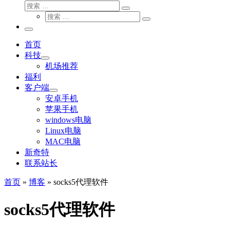
搜
搜
索
搜
索
搜
索
…
索
主
…
菜
首页
单
科技
机场推荐
福利
客户端
安卓手机
苹果手机
windows电脑
Linux电脑
MAC电脑
新奇特
联系站长
首页
»
博客
»
socks5代理软件
socks5代理软件