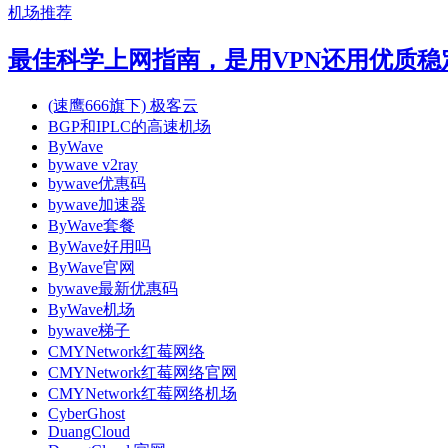
机场推荐
最佳科学上网指南，是用VPN还用优质稳定的SS
(速鹰666旗下) 极客云
BGP和IPLC的高速机场
ByWave
bywave v2ray
bywave优惠码
bywave加速器
ByWave套餐
ByWave好用吗
ByWave官网
bywave最新优惠码
ByWave机场
bywave梯子
CMYNetwork红莓网络
CMYNetwork红莓网络官网
CMYNetwork红莓网络机场
CyberGhost
DuangCloud