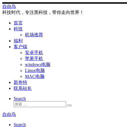
Skip
自由鸟
to
科技时代，专注黑科技，带你走向世界！
content
首页
科技
机场推荐
福利
客户端
安卓手机
苹果手机
windows电脑
Linux电脑
MAC电脑
新奇特
联系站长
Search
搜
搜
索
索
自由鸟
…
Search