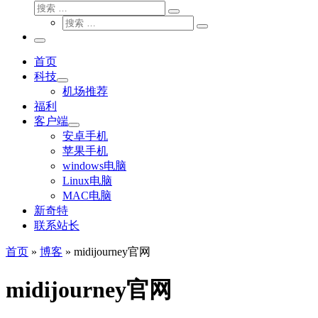
搜
搜
索
搜
索
搜
索
…
索
主
…
菜
首页
单
科技
机场推荐
福利
客户端
安卓手机
苹果手机
windows电脑
Linux电脑
MAC电脑
新奇特
联系站长
首页
»
博客
»
midijourney官网
midijourney官网