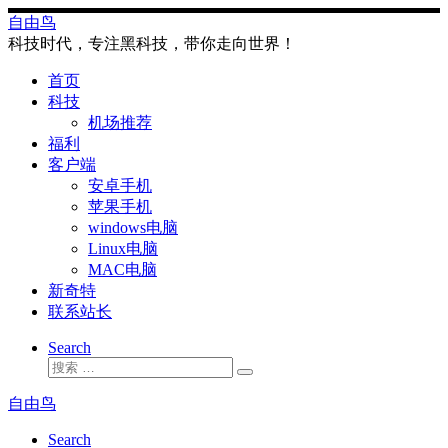
Skip
自由鸟
to
科技时代，专注黑科技，带你走向世界！
content
首页
科技
机场推荐
福利
客户端
安卓手机
苹果手机
windows电脑
Linux电脑
MAC电脑
新奇特
联系站长
Search
搜
搜
索
索
自由鸟
…
Search