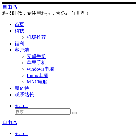
Skip
自由鸟
to
科技时代，专注黑科技，带你走向世界！
content
首页
科技
机场推荐
福利
客户端
安卓手机
苹果手机
windows电脑
Linux电脑
MAC电脑
新奇特
联系站长
Search
搜
搜
索
索
自由鸟
…
Search