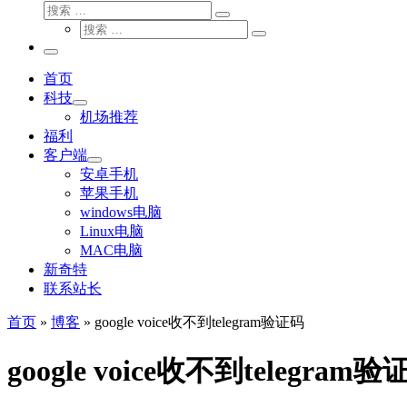
搜
搜
索
搜
索
搜
索
…
索
主
…
菜
首页
单
科技
机场推荐
福利
客户端
安卓手机
苹果手机
windows电脑
Linux电脑
MAC电脑
新奇特
联系站长
首页
»
博客
»
google voice收不到telegram验证码
google voice收不到telegram