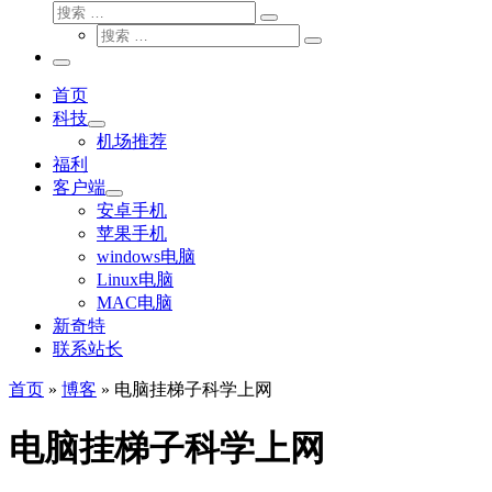
搜
搜
索
搜
索
搜
索
…
索
主
…
菜
首页
单
科技
机场推荐
福利
客户端
安卓手机
苹果手机
windows电脑
Linux电脑
MAC电脑
新奇特
联系站长
首页
»
博客
»
电脑挂梯子科学上网
电脑挂梯子科学上网