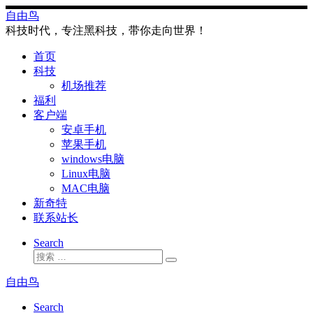
Skip
自由鸟
to
科技时代，专注黑科技，带你走向世界！
content
首页
科技
机场推荐
福利
客户端
安卓手机
苹果手机
windows电脑
Linux电脑
MAC电脑
新奇特
联系站长
Search
搜
搜
索
索
自由鸟
…
Search