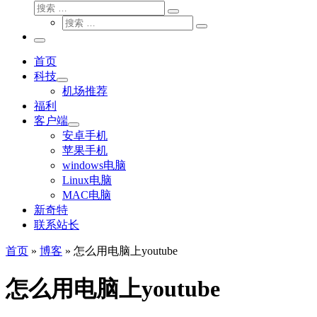
搜
搜
索
搜
索
搜
索
…
索
主
…
菜
首页
单
科技
机场推荐
福利
客户端
安卓手机
苹果手机
windows电脑
Linux电脑
MAC电脑
新奇特
联系站长
首页
»
博客
»
怎么用电脑上youtube
怎么用电脑上youtube