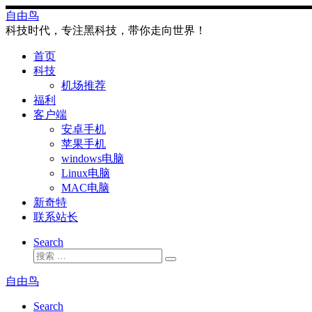
Skip
自由鸟
to
科技时代，专注黑科技，带你走向世界！
content
首页
科技
机场推荐
福利
客户端
安卓手机
苹果手机
windows电脑
Linux电脑
MAC电脑
新奇特
联系站长
Search
搜
搜
索
索
自由鸟
…
Search