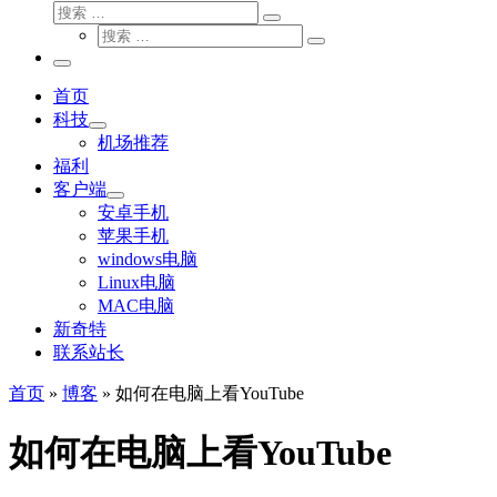
搜
搜
索
搜
索
搜
索
…
索
主
…
菜
首页
单
科技
机场推荐
福利
客户端
安卓手机
苹果手机
windows电脑
Linux电脑
MAC电脑
新奇特
联系站长
首页
»
博客
»
如何在电脑上看YouTube
如何在电脑上看YouTube