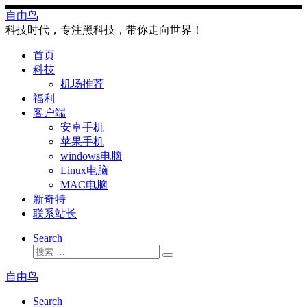
Skip
自由鸟
to
科技时代，专注黑科技，带你走向世界！
content
首页
科技
机场推荐
福利
客户端
安卓手机
苹果手机
windows电脑
Linux电脑
MAC电脑
新奇特
联系站长
Search
搜
搜
索
索
自由鸟
…
Search