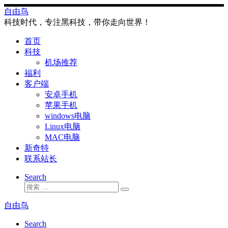
Skip
自由鸟
to
科技时代，专注黑科技，带你走向世界！
content
首页
科技
机场推荐
福利
客户端
安卓手机
苹果手机
windows电脑
Linux电脑
MAC电脑
新奇特
联系站长
Search
搜
搜
索
索
自由鸟
…
Search