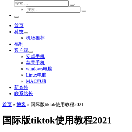
搜
搜
索
搜
索
搜
索
…
索
主
…
菜
首页
单
科技
机场推荐
福利
客户端
安卓手机
苹果手机
windows电脑
Linux电脑
MAC电脑
新奇特
联系站长
首页
»
博客
»
国际版tiktok使用教程2021
国际版tiktok使用教程2021