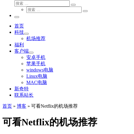
搜
搜
索
搜
索
搜
索
…
索
主
…
菜
首页
单
科技
机场推荐
福利
客户端
安卓手机
苹果手机
windows电脑
Linux电脑
MAC电脑
新奇特
联系站长
首页
»
博客
»
可看Netflix的机场推荐
可看Netflix的机场推荐