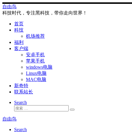
Skip
自由鸟
to
科技时代，专注黑科技，带你走向世界！
content
首页
科技
机场推荐
福利
客户端
安卓手机
苹果手机
windows电脑
Linux电脑
MAC电脑
新奇特
联系站长
Search
搜
搜
索
索
自由鸟
…
Search