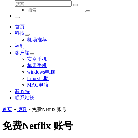
搜
搜
索
搜
索
搜
索
…
索
主
…
菜
首页
单
科技
机场推荐
福利
客户端
安卓手机
苹果手机
windows电脑
Linux电脑
MAC电脑
新奇特
联系站长
首页
»
博客
»
免费Netflix 账号
免费Netflix 账号