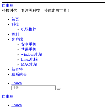
Skip
自由鸟
to
科技时代，专注黑科技，带你走向世界！
content
首页
科技
机场推荐
福利
客户端
安卓手机
苹果手机
windows电脑
Linux电脑
MAC电脑
新奇特
联系站长
Search
搜
搜
索
索
自由鸟
…
Search