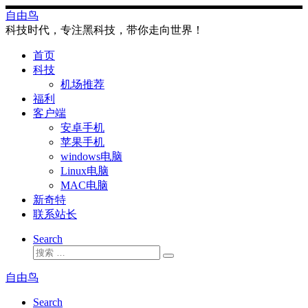
Skip
自由鸟
to
科技时代，专注黑科技，带你走向世界！
content
首页
科技
机场推荐
福利
客户端
安卓手机
苹果手机
windows电脑
Linux电脑
MAC电脑
新奇特
联系站长
Search
搜
搜
索
索
自由鸟
…
Search