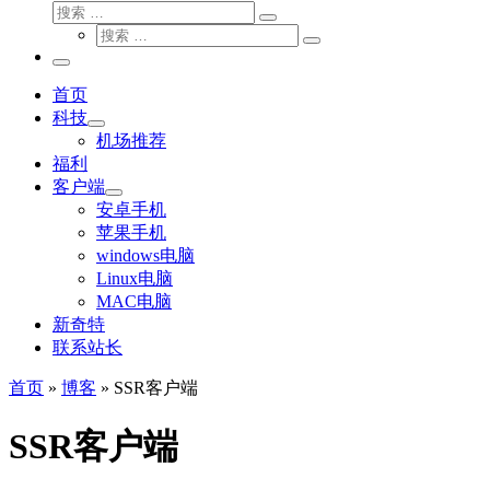
搜
搜
索
搜
索
搜
索
…
索
主
…
菜
首页
单
科技
机场推荐
福利
客户端
安卓手机
苹果手机
windows电脑
Linux电脑
MAC电脑
新奇特
联系站长
首页
»
博客
»
SSR客户端
SSR客户端