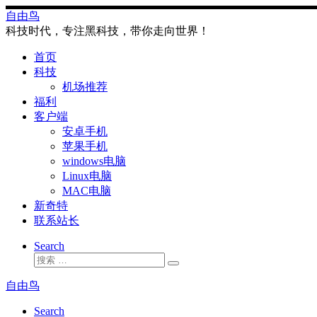
Skip
自由鸟
to
科技时代，专注黑科技，带你走向世界！
content
首页
科技
机场推荐
福利
客户端
安卓手机
苹果手机
windows电脑
Linux电脑
MAC电脑
新奇特
联系站长
Search
搜
搜
索
索
自由鸟
…
Search