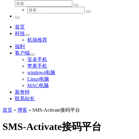
搜
搜
索
搜
索
搜
索
…
索
主
…
菜
首页
单
科技
机场推荐
福利
客户端
安卓手机
苹果手机
windows电脑
Linux电脑
MAC电脑
新奇特
联系站长
首页
»
博客
»
SMS-Activate接码平台
SMS-Activate接码平台