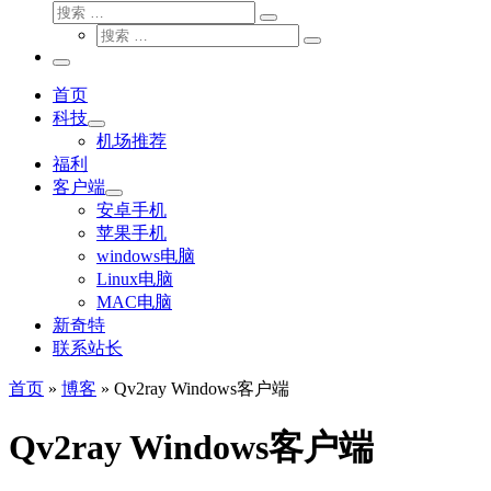
搜
搜
索
搜
索
搜
索
…
索
主
…
菜
首页
单
科技
机场推荐
福利
客户端
安卓手机
苹果手机
windows电脑
Linux电脑
MAC电脑
新奇特
联系站长
首页
»
博客
»
Qv2ray Windows客户端
Qv2ray Windows客户端