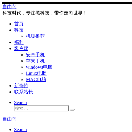
Skip
自由鸟
to
科技时代，专注黑科技，带你走向世界！
content
首页
科技
机场推荐
福利
客户端
安卓手机
苹果手机
windows电脑
Linux电脑
MAC电脑
新奇特
联系站长
Search
搜
搜
索
索
自由鸟
…
Search