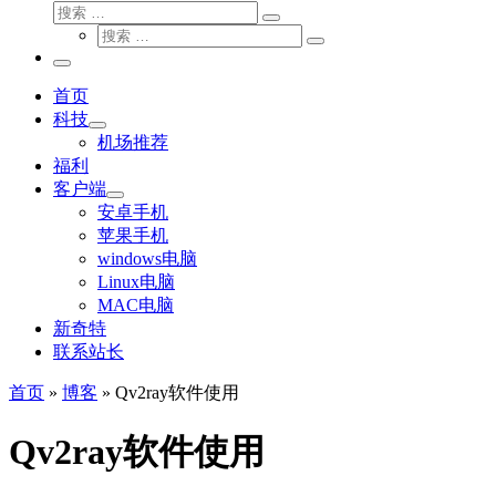
搜
搜
索
搜
索
搜
索
…
索
主
…
菜
首页
单
科技
机场推荐
福利
客户端
安卓手机
苹果手机
windows电脑
Linux电脑
MAC电脑
新奇特
联系站长
首页
»
博客
»
Qv2ray软件使用
Qv2ray软件使用