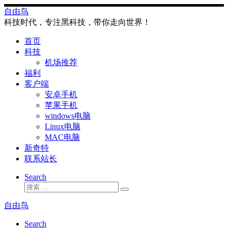
Skip
自由鸟
to
科技时代，专注黑科技，带你走向世界！
content
首页
科技
机场推荐
福利
客户端
安卓手机
苹果手机
windows电脑
Linux电脑
MAC电脑
新奇特
联系站长
Search
搜
搜
索
索
自由鸟
…
Search