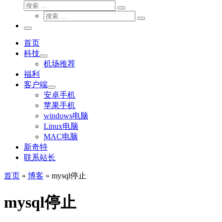
搜
搜
索
搜
索
搜
索
…
索
主
…
菜
首页
单
科技
机场推荐
福利
客户端
安卓手机
苹果手机
windows电脑
Linux电脑
MAC电脑
新奇特
联系站长
首页
»
博客
»
mysql停止
mysql停止