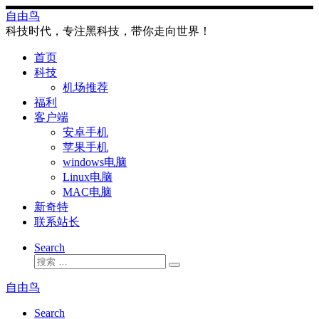
Skip
自由鸟
to
科技时代，专注黑科技，带你走向世界！
content
首页
科技
机场推荐
福利
客户端
安卓手机
苹果手机
windows电脑
Linux电脑
MAC电脑
新奇特
联系站长
Search
搜
搜
索
索
自由鸟
…
Search