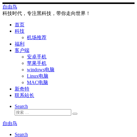
Skip
自由鸟
to
科技时代，专注黑科技，带你走向世界！
content
首页
科技
机场推荐
福利
客户端
安卓手机
苹果手机
windows电脑
Linux电脑
MAC电脑
新奇特
联系站长
Search
搜
搜
索
索
自由鸟
…
Search