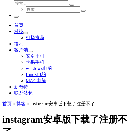
搜
搜
索
搜
索
搜
索
…
索
主
…
菜
首页
单
科技
机场推荐
福利
客户端
安卓手机
苹果手机
windows电脑
Linux电脑
MAC电脑
新奇特
联系站长
首页
»
博客
»
instagram安卓版下载了注册不了
instagram安卓版下载了注册不