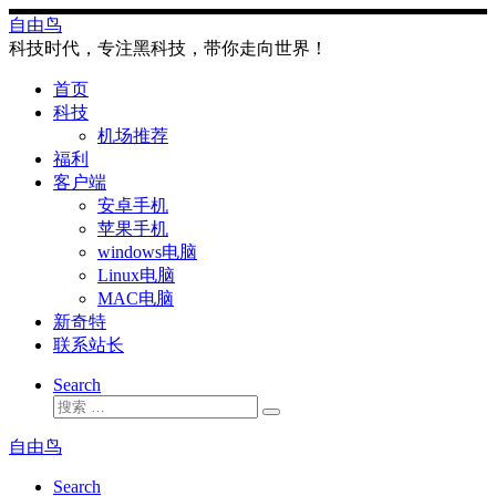
Skip
自由鸟
to
科技时代，专注黑科技，带你走向世界！
content
首页
科技
机场推荐
福利
客户端
安卓手机
苹果手机
windows电脑
Linux电脑
MAC电脑
新奇特
联系站长
Search
搜
搜
索
索
自由鸟
…
Search