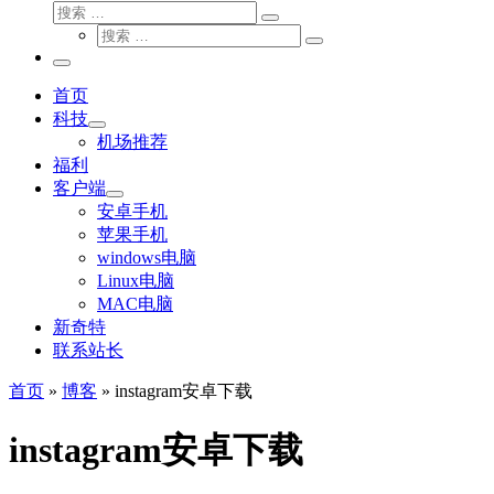
搜
搜
索
搜
索
搜
索
…
索
主
…
菜
首页
单
科技
机场推荐
福利
客户端
安卓手机
苹果手机
windows电脑
Linux电脑
MAC电脑
新奇特
联系站长
首页
»
博客
»
instagram安卓下载
instagram安卓下载