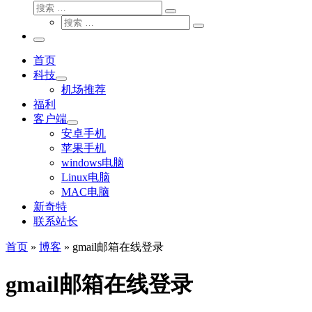
搜
搜
索
搜
索
搜
索
…
索
主
…
菜
首页
单
科技
机场推荐
福利
客户端
安卓手机
苹果手机
windows电脑
Linux电脑
MAC电脑
新奇特
联系站长
首页
»
博客
»
gmail邮箱在线登录
gmail邮箱在线登录