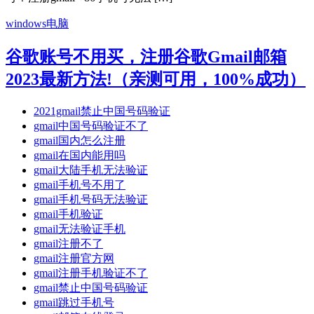
windows电脑
谷歌账号不用买，注册谷歌Gmail邮箱
2023最新方法!（亲测可用，100%成功）
2021gmail禁止中国号码验证
gmail中国号码验证不了
gmail国内怎么注册
gmail在国内能用吗
gmail大陆手机无法验证
gmail手机号不用了
gmail手机号码无法验证
gmail手机验证
gmail无法验证手机
gmail注册不了
gmail注册官方网
gmail注册手机验证不了
gmail禁止中国号码验证
gmail跳过手机号