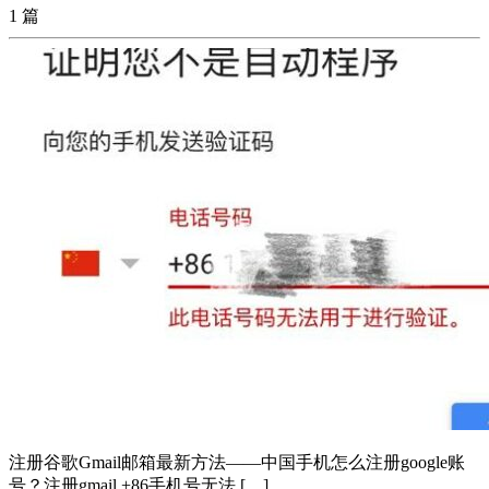
1 篇
注册谷歌Gmail邮箱最新方法——中国手机怎么注册google账
号？注册gmail +86手机号无法 […]