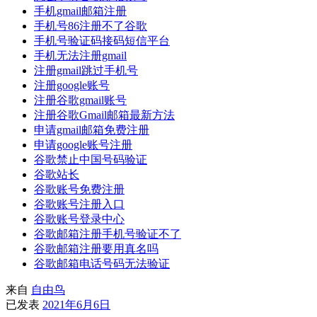
手机gmail邮箱注册
手机号86注册不了谷歌
手机号验证码接码短信平台
手机无法注册gmail
注册gmail跳过手机号
注册google账号
注册谷歌gmail账号
注册谷歌Gmail邮箱最新方法
申请gmail邮箱免费注册
申请google账号注册
谷歌禁止中国号码验证
谷歌站长
谷歌账号免费注册
谷歌账号注册入口
谷歌账号登录中心
谷歌邮箱注册手机号验证不了
谷歌邮箱注册要用真名吗
谷歌邮箱电话号码无法验证
来自
自由鸟
已发表
2021年6月6日