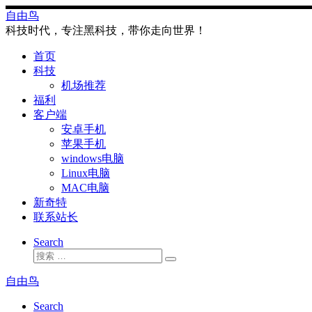
Skip
自由鸟
to
科技时代，专注黑科技，带你走向世界！
content
首页
科技
机场推荐
福利
客户端
安卓手机
苹果手机
windows电脑
Linux电脑
MAC电脑
新奇特
联系站长
Search
搜
搜
索
索
自由鸟
…
Search