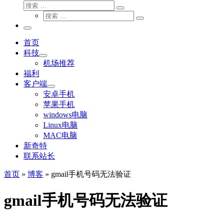
搜
搜
索
搜
索
搜
索
…
索
主
…
菜
首页
单
科技
机场推荐
福利
客户端
安卓手机
苹果手机
windows电脑
Linux电脑
MAC电脑
新奇特
联系站长
首页
»
博客
»
gmail手机号码无法验证
gmail手机号码无法验证