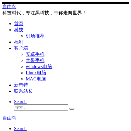
Skip
自由鸟
to
科技时代，专注黑科技，带你走向世界！
content
首页
科技
机场推荐
福利
客户端
安卓手机
苹果手机
windows电脑
Linux电脑
MAC电脑
新奇特
联系站长
Search
搜
搜
索
索
自由鸟
…
Search