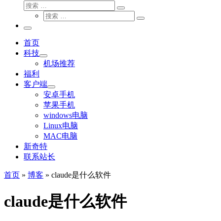
搜
搜
索
搜
索
搜
索
…
索
主
…
菜
首页
单
科技
机场推荐
福利
客户端
安卓手机
苹果手机
windows电脑
Linux电脑
MAC电脑
新奇特
联系站长
首页
»
博客
»
claude是什么软件
claude是什么软件