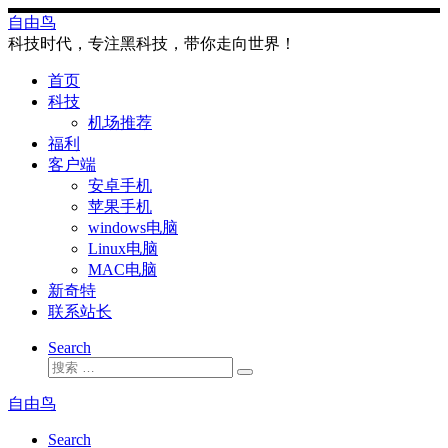
Skip
自由鸟
to
科技时代，专注黑科技，带你走向世界！
content
首页
科技
机场推荐
福利
客户端
安卓手机
苹果手机
windows电脑
Linux电脑
MAC电脑
新奇特
联系站长
Search
搜
搜
索
索
自由鸟
…
Search