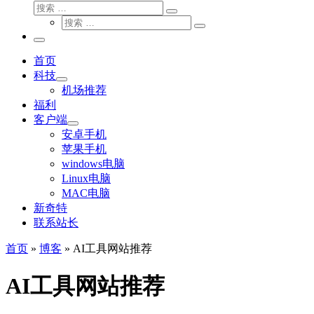
搜
搜
索
搜
索
搜
索
…
索
主
…
菜
首页
单
科技
机场推荐
福利
客户端
安卓手机
苹果手机
windows电脑
Linux电脑
MAC电脑
新奇特
联系站长
首页
»
博客
»
AI工具网站推荐
AI工具网站推荐