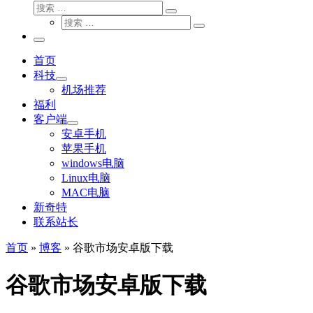
搜
搜
索
搜
索
搜
索
…
索
主
…
菜
首页
单
科技
机场推荐
福利
客户端
安卓手机
苹果手机
windows电脑
Linux电脑
MAC电脑
新奇特
联系站长
首页
»
博客
»
谷歌市场安卓版下载
谷歌市场安卓版下载