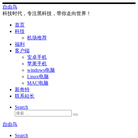
Skip
自由鸟
to
科技时代，专注黑科技，带你走向世界！
content
首页
科技
机场推荐
福利
客户端
安卓手机
苹果手机
windows电脑
Linux电脑
MAC电脑
新奇特
联系站长
Search
搜
搜
索
索
自由鸟
…
Search