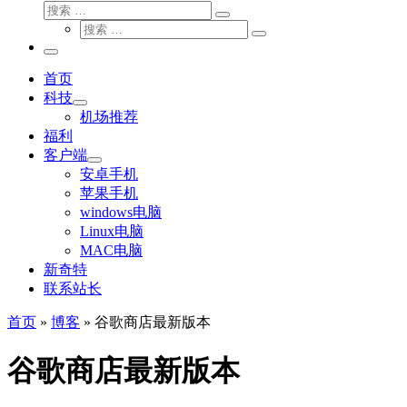
搜
搜
索
搜
索
搜
索
…
索
主
…
菜
首页
单
科技
机场推荐
福利
客户端
安卓手机
苹果手机
windows电脑
Linux电脑
MAC电脑
新奇特
联系站长
首页
»
博客
»
谷歌商店最新版本
谷歌商店最新版本