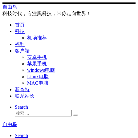
Skip
自由鸟
to
科技时代，专注黑科技，带你走向世界！
content
首页
科技
机场推荐
福利
客户端
安卓手机
苹果手机
windows电脑
Linux电脑
MAC电脑
新奇特
联系站长
Search
搜
搜
索
索
自由鸟
…
Search