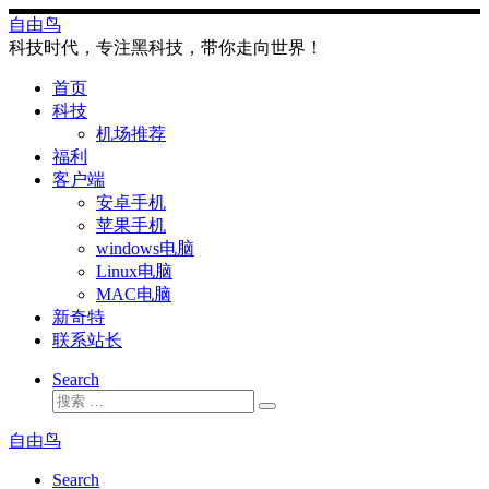
Skip
自由鸟
to
科技时代，专注黑科技，带你走向世界！
content
首页
科技
机场推荐
福利
客户端
安卓手机
苹果手机
windows电脑
Linux电脑
MAC电脑
新奇特
联系站长
Search
搜
搜
索
索
自由鸟
…
Search