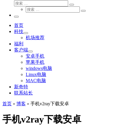
搜
搜
索
搜
索
搜
索
…
索
主
…
菜
首页
单
科技
机场推荐
福利
客户端
安卓手机
苹果手机
windows电脑
Linux电脑
MAC电脑
新奇特
联系站长
首页
»
博客
»
手机v2ray下载安卓
手机v2ray下载安卓