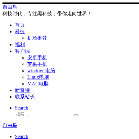
Skip
自由鸟
to
科技时代，专注黑科技，带你走向世界！
content
首页
科技
机场推荐
福利
客户端
安卓手机
苹果手机
windows电脑
Linux电脑
MAC电脑
新奇特
联系站长
Search
搜
搜
索
索
自由鸟
…
Search