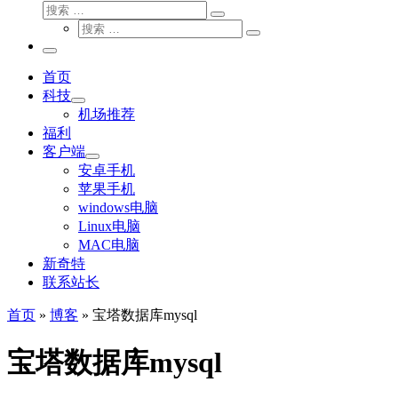
搜
搜
索
搜
索
搜
索
…
索
主
…
菜
首页
单
科技
机场推荐
福利
客户端
安卓手机
苹果手机
windows电脑
Linux电脑
MAC电脑
新奇特
联系站长
首页
»
博客
»
宝塔数据库mysql
宝塔数据库mysql